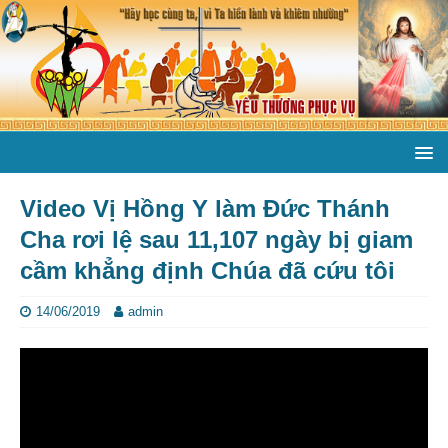
Video Vị Hồng Y làm Đức Thánh
Cha rơi lệ sau 11,107 ngày bị giam
cầm khẳng định Chúa đã cứu tôi
14/06/2019
admin