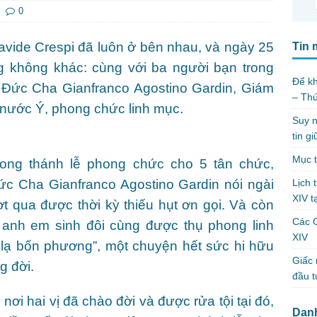
0
avide Crespi đã luôn ở bên nhau, và ngày 25
Tin 
 không khác: cùng với ba người bạn trong
Để kh
c Đức Cha Gianfranco Agostino Gardin, Giám
– Th
 nước Ý, phong chức linh mục.
Suy n
tin g
Mục t
rong thánh lễ phong chức cho 5 tân chức,
Lịch 
ức Cha Gianfranco Agostino Gardin nói ngài
XIV t
t qua được thời kỳ thiếu hụt ơn gọi. Và còn
Các 
 anh em sinh đôi cùng được thụ phong linh
XIV
 lạ bốn phương”, một chuyện hết sức hi hữu
Giấc 
g đời.
đầu t
nơi hai vị đã chào đời và được rửa tội tại đó,
Dan