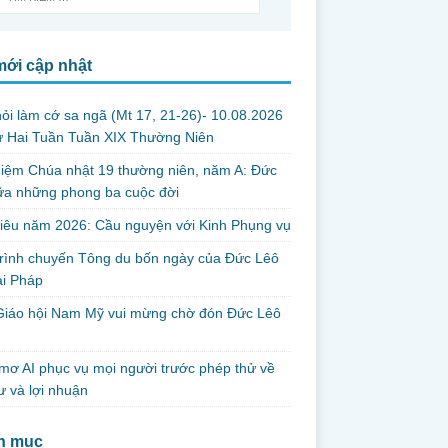
mới cập nhật
ỏi làm cớ sa ngã (Mt 17, 21-26)- 10.08.2026
ứ Hai Tuần Tuần XIX Thường Niên
iệm Chúa nhật 19 thường niên, năm A: Đức
iữa những phong ba cuộc đời
iêu năm 2026: Cầu nguyện với Kinh Phụng vụ
trình chuyến Tông du bốn ngày của Đức Lêô
ại Pháp
Giáo hội Nam Mỹ vui mừng chờ đón Đức Lêô
mơ AI phục vụ mọi người trước phép thử về
ư và lợi nhuận
h mục