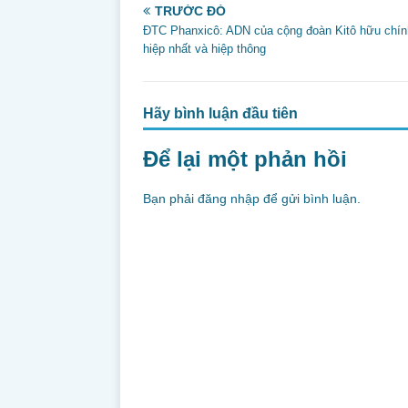
e
er
l
e
TRƯỚC ĐÓ
b
ĐTC Phanxicô: ADN của cộng đoàn Kitô hữu chín
hiệp nhất và hiệp thông
o
o
Hãy bình luận đầu tiên
k
Để lại một phản hồi
Bạn phải
đăng nhập
để gửi bình luận.