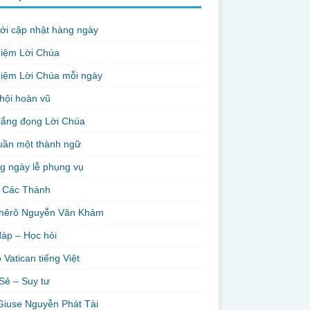
ới cập nhật hàng ngày
niệm Lời Chúa
iệm Lời Chúa mỗi ngày
hội hoàn vũ
lắng đọng Lời Chúa
uần một thành ngữ
g ngày lễ phụng vụ
 Các Thánh
hêrô Nguyễn Văn Khảm
đáp – Học hỏi
 Vatican tiếng Việt
Sẻ – Suy tư
Giuse Nguyễn Phát Tài