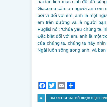
hai tân linh mục sinh đôi đã cùng
Giacomo cảm ơn người anh em si
bởi vì đối với em, anh là một n
em trên đường và là người bạn
Puglisi nói: ‘Chúa yêu chúng ta, 
Đặc biệt đối với em, anh là một t
của chúng ta, chúng ta hãy nhìn
Ngài luôn sống trong anh, và ban
F
T
E
S
a
w
m
h
c
HAI ANH EM SINH ĐÔI ĐƯỢC THỤ PHON
itt
ai
ar