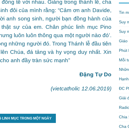
 đồng tế với nhau. Giảng trong thánh lễ, cha
nh đôi của mình rằng: “Cảm ơn anh Davide,
Tin m
gười anh song sinh, người bạn đồng hành của
Suy 
 thật sự của em. Chân phúc linh mục Pino
Suy n
nhưng luôn luôn thông qua một người nào đó’.
Giáo 
rong những người đó. Trong Thánh lễ đầu tiên
Phút 
 lên Chúa, đá tảng và hy vọng duy nhất. Xin
 cho anh đầy tràn sức mạnh”
Mỗi t
Nhữn
Đặng Tự Do
Hạnh
(vietcatholic 12.06.2019)
ĐC P
Giải 
Radio
Chia 
G LINH MỤC TRONG MỘT NGÀY
Cha 