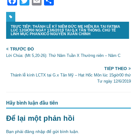
F
T
E
S
a
w
m
h
c
itt
ai
ar
TRỰC TIẾP: THÁNH LỄ KỶ NIỆM ĐỨC MẸ HIỆN RA TẠI FATIMA
e
er
l
e
LÚC 12GIỜ00 NGÀY 13/6/2019 TẠI G.X TÂN THÔNG. CHỦ TẾ
LINH MỤC PHANXICÔ NGUYỄN XUÂN CHÍNH
b
o
TRƯỚC ĐÓ
Lời Chúa: (Mt 5,20-26): Thứ Năm Tuần X Thường niên – Năm C
o
k
TIẾP THEO
Thánh lễ kính LCTX tại G.x Tân Mỹ – Hạt Hốc Môn lúc 15giờ00 thứ
Tư ngày 12/6/2019
Hãy bình luận đầu tiên
Để lại một phản hồi
Bạn phải
đăng nhập
để gửi bình luận.