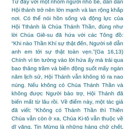
Từ đây với một nhóm người nhỏ bé, dần dần
Hội thánh trở nên lớn mạnh và lan rộng khắp
nơi. Có thể nói hồn sống và động lực của
Hội Tthánh là Chúa Thánh Thần, đúng như
lời Chúa Giê-su đã hứa với các Tông đồ:
“Khi nào Thần Khí sự thật đến, Người sẽ dẫn
anh em tới sự thật toàn vẹn.”(Ga 16,13)
Chính vì tin tưởng vào lời hứa ấy mà trải qua
bao thăng trầm và biến động suốt mấy ngàn
năm lịch sử, Hội Thánh vẫn không tỏ ra nao
núng. Nếu không có Chúa Thánh Thần và
không được Người bảo trợ, Hội Thánh đã
biến mất từ lâu rồi. Về điểm này, một tác giả
đã viết: “Không có Thánh Thần thì Thiên
Chúa vẫn còn ở xa, Chúa Ki-tô vẫn thuộc về
dĩ vãng, Tin Mừng là những hàng chữ chết,