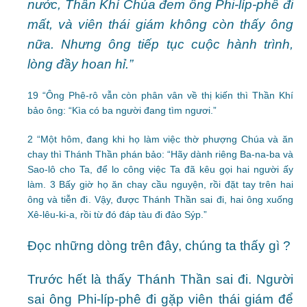
nước, Thần Khí Chúa đem ông Phi-líp-phê đi
mất, và viên thái giám không còn thấy ông
nữa. Nhưng ông tiếp tục cuộc hành trình,
lòng đầy hoan hỉ.”
19 “Ông Phê-rô vẫn còn phân vân về thị kiến thì Thần Khí
bảo ông: “Kìa có ba người đang tìm ngươi.”
2 “Một hôm, đang khi họ làm việc thờ phượng Chúa và ăn
chay thì Thánh Thần phán bảo: “Hãy dành riêng Ba-na-ba và
Sao-lô cho Ta, để lo công việc Ta đã kêu gọi hai người ấy
làm. 3 Bấy giờ họ ăn chay cầu nguyện, rồi đặt tay trên hai
ông và tiễn đi. Vậy, được Thánh Thần sai đi, hai ông xuống
Xê-lêu-ki-a, rồi từ đó đáp tàu đi đảo Sýp.”
Đọc những dòng trên đây, chúng ta thấy gì ?
Trước hết là thấy Thánh Thần sai đi. Người
sai ông Phi-líp-phê đi gặp viên thái giám để