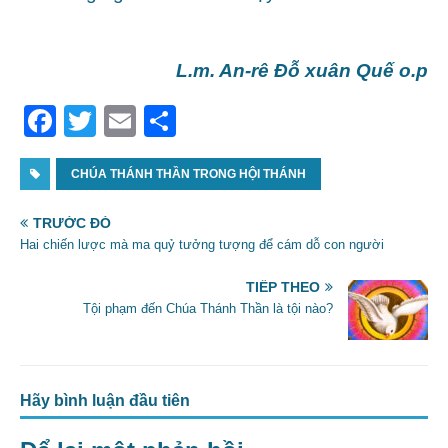
L.m. An-rê Đỗ xuân Quế o.p
F
T
E
S
a
w
m
h
c
CHÚA THÁNH THẦN TRONG HỘI THÁNH
itt
ai
ar
e
er
l
e
TRƯỚC ĐÓ
b
Hai chiến lược mà ma quỷ tưởng tượng để cám dỗ con người
o
TIẾP THEO
o
Tội phạm đến Chúa Thánh Thần là tội nào?
k
Hãy bình luận đầu tiên