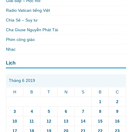
Giải đáp – Học hỏi
Radio Vatican tiếng Việt
Chia Sẻ – Suy tư
Cha Giuse Nguyễn Phát Tài
Phim công giáo
Nhạc
Lịch
Tháng 6 2019
H
B
T
N
S
B
C
1
2
3
4
5
6
7
8
9
10
11
12
13
14
15
16
17
18
19
20
21
22
23