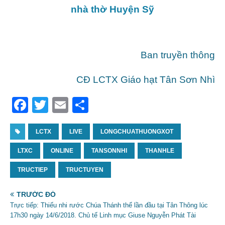
nhà thờ Huyện Sỹ
Ban truyền thông
CĐ LCTX Giáo hạt Tân Sơn Nhì
F
T
E
S
a
w
m
h
c
LCTX
itt
ai
LIVE
ar
LONGCHUATHUONGXOT
e
er
l
e
LTXC
ONLINE
TANSONNHI
THANHLE
b
TRUCTIEP
TRUCTUYEN
o
TRƯỚC ĐÓ
o
Trực tiếp: Thiếu nhi rước Chúa Thánh thể lần đầu tại Tân Thông lúc
k
17h30 ngày 14/6/2018. Chủ tế Linh mục Giuse Nguyễn Phát Tài