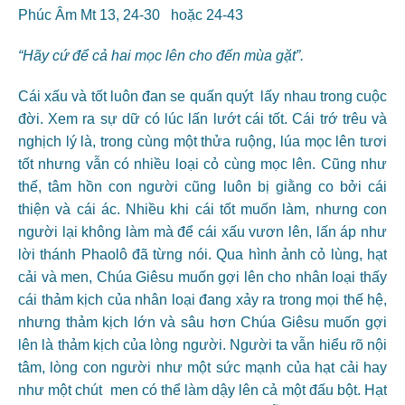
Phúc Âm Mt 13, 24-30 hoặc 24-43
“Hãy cứ để cả hai mọc lên cho đến mùa gặt”.
Cái xấu và tốt luôn đan se quấn quýt lấy nhau trong cuộc
đời. Xem ra sự dữ có lúc lấn lướt cái tốt. Cái trớ trêu và
nghịch lý là, trong cùng một thửa ruộng, lúa mọc lên tươi
tốt nhưng vẫn có nhiều loại cỏ cùng mọc lên. Cũng như
thế, tâm hồn con người cũng luôn bị giằng co bởi cái
thiện và cái ác. Nhiều khi cái tốt muốn làm, nhưng con
người lại không làm mà để cái xấu vươn lên, lấn áp như
lời thánh Phaolô đã từng nói. Qua hình ảnh cỏ lùng, hạt
cải và men, Chúa Giêsu muốn gợi lên cho nhân loại thấy
cái thảm kịch của nhân loại đang xảy ra trong mọi thế hệ,
nhưng thảm kịch lớn và sâu hơn Chúa Giêsu muốn gợi
lên là thảm kịch của lòng người. Người ta vẫn hiểu rõ nội
tâm, lòng con người như một sức mạnh của hạt cải hay
như một chút men có thể làm dậy lên cả một đấu bột. Hạt