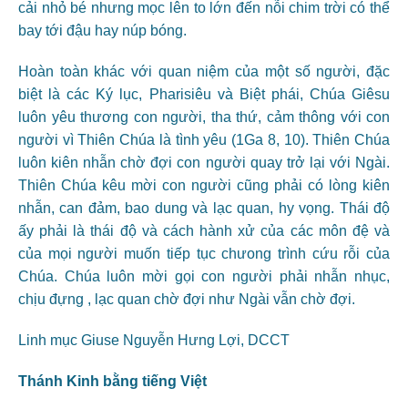
cải nhỏ bé nhưng mọc lên to lớn đến nỗi chim trời có thể
bay tới đậu hay núp bóng.
Hoàn toàn khác với quan niệm của một số người, đặc
biệt là các Ký lục, Pharisiêu và Biệt phái, Chúa Giêsu
luôn yêu thương con người, tha thứ, cảm thông với con
người vì Thiên Chúa là tình yêu (1Ga 8, 10). Thiên Chúa
luôn kiên nhẫn chờ đợi con người quay trở lại với Ngài.
Thiên Chúa kêu mời con người cũng phải có lòng kiên
nhẫn, can đảm, bao dung và lạc quan, hy vọng. Thái độ
ấy phải là thái độ và cách hành xử của các môn đệ và
của mọi người muốn tiếp tục chưong trình cứu rỗi của
Chúa. Chúa luôn mời gọi con người phải nhẫn nhục,
chịu đựng , lạc quan chờ đợi như Ngài vẫn chờ đợi.
Linh mục Giuse Nguyễn Hưng Lợi, DCCT
Thánh Kinh bằng tiếng Việt