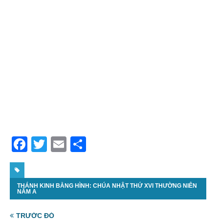
F
T
E
S
a
w
m
h
c
itt
ai
ar
THÁNH KINH BẰNG HÌNH: CHÚA NHẬT THỨ XVI THƯỜNG NIÊN
e
er
l
e
NĂM A
b
TRƯỚC ĐÓ