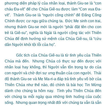
phương diện pháp lý của nhân loại, thánh Giu-se là “con
cháu Đa-vít” để cho Chúa Giê-su được làm “Con vua Đa-
vít”. Thánh Giu-se là “người công chính” để Đấng Công
Chính được cư ngụ giữa chúng ta. Đức Mẹ sinh con trai,
nhưng thánh Giu-se mới là người “phải đặt tên cho con
trẻ là Giê-su”, nghĩa là Ngài là người cộng tác với Thiên
Chúa để định hướng sứ mệnh của Chúa Giê-su, là “cứu
dân Người khỏi tội lỗi của họ”.
Gốc tích của Chúa Giê-su là từ tình yêu của Thiên
Chúa mà đến. Nhưng Chúa có thực sự đến được với
nhân loại hay không, thì Người vẫn tôn trọng tự do của
con người và chờ đợi sự ưng thuận của con người. Thái
độ thánh Giu-se và Mẹ Ma-ri-a đáp trả tình yêu vô bờ của
Thiên Chúa như thế nào, đó chính là bài học Tin Mừng
dành cho chúng ta hôm nay. Tình yêu Thiên Chúa đến
với chúng ta mỗi ngày qua những tình huống của cuộc
sống. Nhưng quan trọng nhất đối với chúng ta vẫn là sẵn