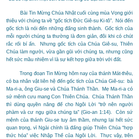
Bài Tin Mừng Chúa Nhật cuối cùng mùa Vọng giới
thiệu với chúng ta về “gốc tích Đức Giê-su Ki-tô”. Nói đến
gốc tích là nói đến những đấng sinh thành. Gốc tích của
mỗi người chúng ta thường là đơn giản, đôi khi có chút
rắc rối bí ẩn. Nhưng gốc tích của Chúa Giê-su, Thiên
Chúa làm người, vừa gần gũi với chúng ta, nhưng cũng
hết sức mầu nhiệm vì là sự kết hợp giữa trời với đất.
Trong đoạn Tin Mừng hôm nay của thánh Mát-thêu,
có ba nhân vật liên hệ đến gốc tích của Chúa Giê-su: bà
Ma-ri-a, ông Giu-se và Chúa Thánh Thần. Mẹ Ma-ri-a có
sứ mệnh cưu mang Con Thiên Chúa. Chúa Thánh Thần
thì dùng quyền năng để cho Ngôi Lời “trở nên người
phàm và cư ngụ giữa chúng ta” (Gio-an 1:14). Còn sứ
mệnh của thánh Giu-se tuy âm thầm, nhưng lại hết sức
quan trọng, vì Ngài chính là đấng giúp Thiên Chúa “hợp
thức hóa” việc Nhập Thể của Ngôi Lời. Thực vậy, trên