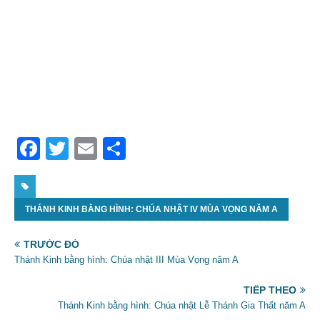
F
T
E
S
a
w
m
h
c
itt
ai
ar
THÁNH KINH BẰNG HÌNH: CHÚA NHẬT IV MÙA VỌNG NĂM A
e
er
l
e
b
TRƯỚC ĐÓ
o
Thánh Kinh bằng hình: Chúa nhật III Mùa Vọng năm A
o
TIẾP THEO
k
Thánh Kinh bằng hình: Chúa nhật Lễ Thánh Gia Thất năm A