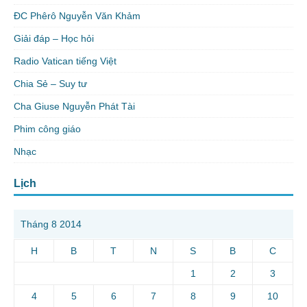
ĐC Phêrô Nguyễn Văn Khảm
Giải đáp – Học hỏi
Radio Vatican tiếng Việt
Chia Sẻ – Suy tư
Cha Giuse Nguyễn Phát Tài
Phim công giáo
Nhạc
Lịch
Tháng 8 2014
H
B
T
N
S
B
C
1
2
3
4
5
6
7
8
9
10