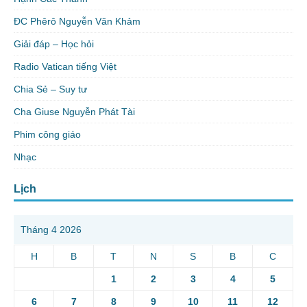
ĐC Phêrô Nguyễn Văn Khảm
Giải đáp – Học hỏi
Radio Vatican tiếng Việt
Chia Sẻ – Suy tư
Cha Giuse Nguyễn Phát Tài
Phim công giáo
Nhạc
Lịch
Tháng 4 2026
H
B
T
N
S
B
C
1
2
3
4
5
6
7
8
9
10
11
12