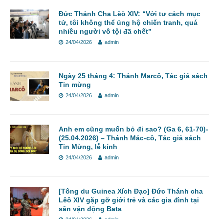
Đức Thánh Cha Lêô XIV: “Với tư cách mục
tử, tôi không thể ủng hộ chiến tranh, quá
nhiều người vô tội đã chết”
24/04/2026
admin
Ngày 25 tháng 4: Thánh Marcô, Tác giả sách
Tin mừng
24/04/2026
admin
Anh em cũng muốn bỏ đi sao? (Ga 6, 61-70)-
(25.04.2026) – Thánh Mác-cô, Tác giả sách
Tin Mừng, lễ kính
24/04/2026
admin
[Tông du Guinea Xích Đạo] Đức Thánh cha
Lêô XIV gặp gỡ giới trẻ và các gia đình tại
sân vận động Bata