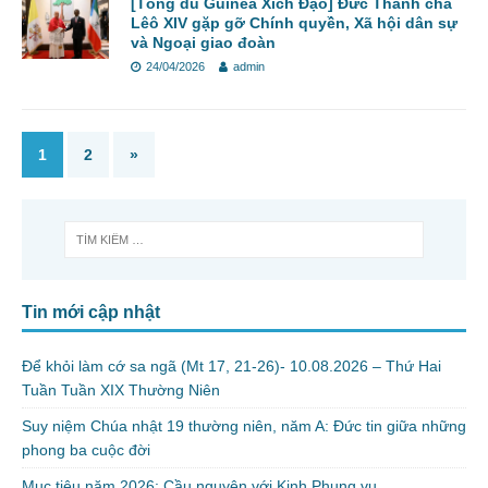
[Tông du Guinea Xích Đạo] Đức Thánh cha
Lêô XIV gặp gỡ Chính quyền, Xã hội dân sự
và Ngoại giao đoàn
24/04/2026
admin
1
2
»
Tin mới cập nhật
Để khỏi làm cớ sa ngã (Mt 17, 21-26)- 10.08.2026 – Thứ Hai
Tuần Tuần XIX Thường Niên
Suy niệm Chúa nhật 19 thường niên, năm A: Đức tin giữa những
phong ba cuộc đời
Mục tiêu năm 2026: Cầu nguyện với Kinh Phụng vụ