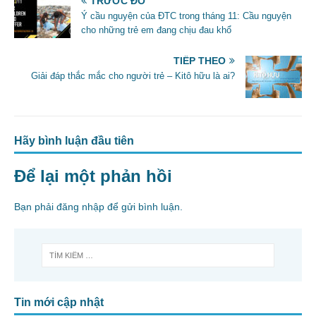
TRƯỚC ĐÓ
o
Ý cầu nguyện của ĐTC trong tháng 11: Cầu nguyện
o
cho những trẻ em đang chịu đau khổ
k
TIẾP THEO
Giải đáp thắc mắc cho người trẻ – Kitô hữu là ai?
Hãy bình luận đầu tiên
Để lại một phản hồi
Bạn phải
đăng nhập
để gửi bình luận.
Tin mới cập nhật