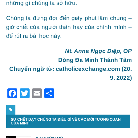
những gì chúng ta sở hữu.
Chúng ta đừng đợi đến giây phút lâm chung –
giờ chết của người thân hay của chính mình –
để rút ra bài học này.
Nt. Anna Ngọc Diệp, OP
Dòng Đa Minh Thánh Tâm
Chuyển ngữ từ: catholicexchange.com (20.
9. 2022)
F
T
E
S
a
w
m
h
c
itt
ai
ar
SỰ CHẾT DẠY CHÚNG TA ĐIỀU GÌ VỀ CÁC MỐI TƯƠNG QUAN
e
er
l
e
CỦA MÌNH
b