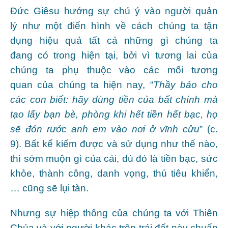
Đức Giêsu hướng sự chú ý vào người quản
lý
như một điển hình về cách chúng ta tận
dụng hiệu quả tất cả những gì chúng ta
đang có trong hiện tại, bởi vì tương lai của
chúng ta phụ thuộc vào các mối tương
quan của chúng ta hiện nay, “
Thầy bảo cho
các
con biết: hãy dùng tiền của bất chính mà
tạo lấy bạn bè, phòng khi hết tiền hết bạc, họ
sẽ đón rước anh em vào nơi ở vĩnh cửu
” (c.
9). Bất kể kiếm được và sử dụng như thế nào,
thì sớm muộn gì của cải, dù đó là tiền bạc, sức
khỏe, thành công, danh vọng, thú tiêu khiển,
… cũng sẽ lụi tàn.
Nhưng sự hiệp thông của chúng ta với Thiên
Chúa và với người khác trên trái đất này chuẩn