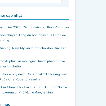
mới cập nhật
iêu năm 2026: Cầu nguyện với Kinh Phụng vụ
trình chuyến Tông du bốn ngày của Đức Lêô
ại Pháp
Giáo hội Nam Mỹ vui mừng chờ đón Đức Lêô
mơ AI phục vụ mọi người trước phép thử về
ư và lợi nhuận
iu hiu – Suy niệm Chúa nhật 19 Thường niên
 của Cha Roberto Pasolini
 Lời Chúa: Thứ Hai Tuần XIX Thường Niên –
 Laurenso, Phó tế, Tử đạo, lễ kính
h mục