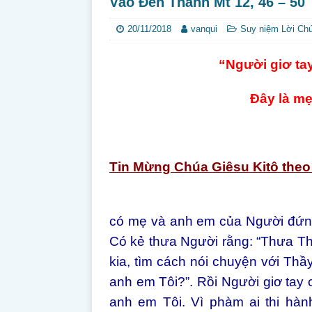
Vào Đền Thánh Mt 12, 46 – 
20/11/2018
vanqui
Suy niệm Lời Ch
“Người giơ ta
Đây là mẹ
T
in Mừng Chúa Giêsu Kitô the
có mẹ và anh em của Người đứng
Có kẻ thưa Người rằng: “Thưa T
kia, tìm cách nói chuyện với Thầy
anh em Tôi?”. Rồi Người giơ tay c
anh em Tôi. Vì phàm ai thi hàn