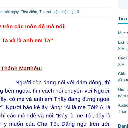
50
úa mỗi ngày
,
Tiêu điểm
,
Tin mới cập nhật
0
Tin 
y trên các môn đệ mà nói:
Mục t
 Ta và là anh em Ta”
Lịch 
XIV t
Các 
XIV
o Thánh Matthêu
:
Giấc 
đầu t
Người còn đang nói với đám đông, thì
Gió h
 bên ngoài, tìm cách nói chuyện với Người.
năm A
hầy, có mẹ và anh em Thầy đang đứng ngoài
Audio
”. Người bảo kẻ ấy rằng: “Ai là mẹ Tôi? Ai là
Thánh
hỉ các môn đệ và nói: “Đây là mẹ Tôi, đây là
h ý muốn của Cha Tôi, Đấng ngự trên trời,
Dan