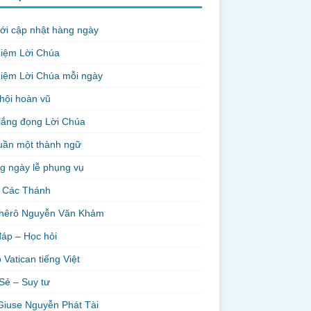
ới cập nhật hàng ngày
niệm Lời Chúa
iệm Lời Chúa mỗi ngày
hội hoàn vũ
lắng đọng Lời Chúa
uần một thành ngữ
g ngày lễ phụng vụ
 Các Thánh
hêrô Nguyễn Văn Khảm
đáp – Học hỏi
 Vatican tiếng Việt
Sẻ – Suy tư
Giuse Nguyễn Phát Tài