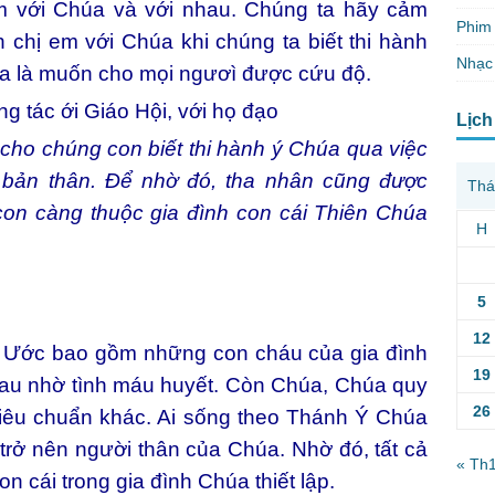
em với Chúa và với nhau. Chúng ta hãy cảm
Phim 
chị em với Chúa khi chúng ta biết thi hành
Nhạc
a là muốn cho mọi ngươì được cứu độ.
g tác ới Giáo Hội, với họ đạo
Lịch
 cho chúng con biết thi hành ý Chúa qua việc
 bản thân. Để nhờ đó, tha nhân cũng được
Thá
 con càng thuộc gia đình con cái Thiên Chúa
H
5
12
Ước bao gồm những con cháu của gia đình
19
nhau nhờ tình máu huyết. Còn Chúa, Chúa quy
26
tiêu chuẩn khác. Ai sống theo Thánh Ý Chúa
 trở nên người thân của Chúa. Nhờ đó, tất cả
« Th
n cái trong gia đình Chúa thiết lập.