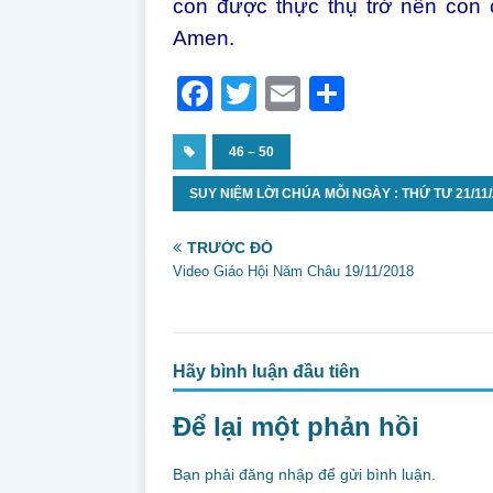
con được thực thụ trở nên con 
Amen.
F
T
E
S
a
w
m
h
c
46 – 50
itt
ai
ar
e
er
l
e
SUY NIỆM LỜI CHÚA MỖI NGÀY : THỨ TƯ 21/1
b
TRƯỚC ĐÓ
o
Video Giáo Hội Năm Châu 19/11/2018
o
k
Hãy bình luận đầu tiên
Để lại một phản hồi
Bạn phải
đăng nhập
để gửi bình luận.