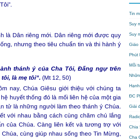
Tôi”.
Tin m
Suy 
Suy n
 là Dân riêng mới. Dân riêng mới được quy
ống, nhưng theo tiêu chuẩn tin và thi hành ý
Giáo 
Phút 
Mỗi t
hành thánh ý của Cha Tôi, Đấng ngự trên
Nhữn
tôi, là mẹ tôi”.
(Mt 12, 50)
Hạnh
 nay, Chúa Giêsu giới thiệu với chúng ta
ĐC P
 hệ huyết thống đó là mối liên hệ của một gia
ần tử là những người làm theo thánh ý Chúa.
Giải 
kết với nhau bằng cách cùng chăm chú lắng
Radio
n của Chúa. Càng liên kết và tương trợ với
Chia 
i Chúa, cùng giúp nhau sống theo Tin Mừng,
Cha 