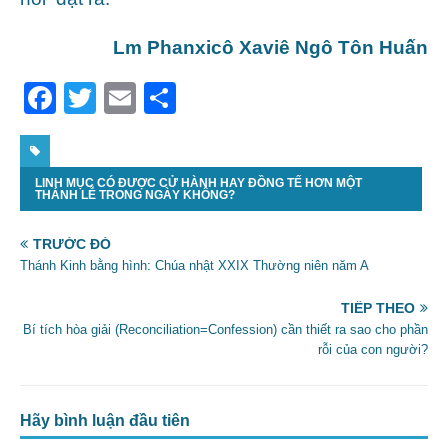
Lm Phanxicô Xaviê Ngô Tôn Huấn
F
T
E
S
a
w
m
h
c
itt
ai
ar
LINH MỤC CÓ ĐƯỢC CỬ HÀNH HAY ĐỒNG TẾ HƠN MỘT
e
er
l
e
THÁNH LỄ TRONG NGÀY KHÔNG?
b
TRƯỚC ĐÓ
o
Thánh Kinh bằng hình: Chúa nhật XXIX Thường niên năm A
o
TIẾP THEO
k
Bí tích hòa giải (Reconciliation=Confession) cần thiết ra sao cho phần
rỗi của con người?
Hãy bình luận đầu tiên