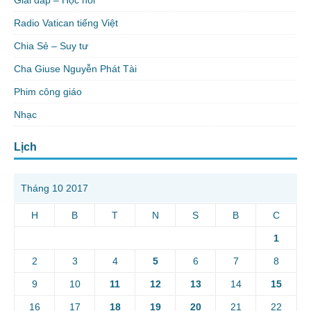
Giải đáp – Học hỏi
Radio Vatican tiếng Việt
Chia Sẻ – Suy tư
Cha Giuse Nguyễn Phát Tài
Phim công giáo
Nhạc
Lịch
Tháng 10 2017
H
B
T
N
S
B
C
1
2
3
4
5
6
7
8
9
10
11
12
13
14
15
16
17
18
19
20
21
22