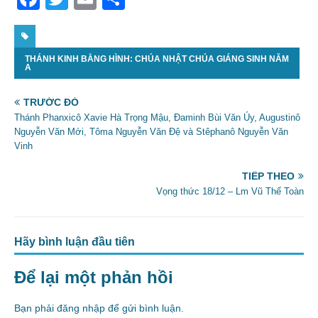
a
w
m
h
c
itt
ai
ar
THÁNH KINH BẰNG HÌNH: CHÚA NHẬT CHÚA GIÁNG SINH NĂM
e
er
l
e
A
b
TRƯỚC ĐÓ
o
Thánh Phanxicô Xavie Hà Trọng Mậu, Đaminh Bùi Văn Úy, Augustinô
o
Nguyễn Văn Mới, Tôma Nguyễn Văn Đệ và Stêphanô Nguyễn Văn
Vinh
k
TIẾP THEO
Vọng thức 18/12 – Lm Vũ Thế Toàn
Hãy bình luận đầu tiên
Để lại một phản hồi
Bạn phải
đăng nhập
để gửi bình luận.