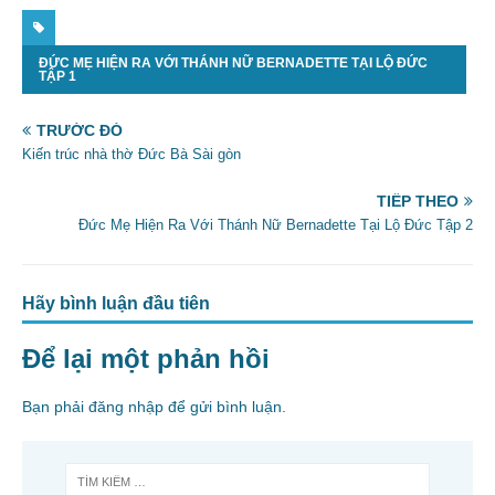
a
w
m
h
c
itt
ai
ar
ĐỨC MẸ HIỆN RA VỚI THÁNH NỮ BERNADETTE TẠI LỘ ĐỨC
e
er
l
e
TẬP 1
b
TRƯỚC ĐÓ
o
Kiến trúc nhà thờ Đức Bà Sài gòn
o
TIẾP THEO
k
Đức Mẹ Hiện Ra Với Thánh Nữ Bernadette Tại Lộ Đức Tập 2
Hãy bình luận đầu tiên
Để lại một phản hồi
Bạn phải
đăng nhập
để gửi bình luận.