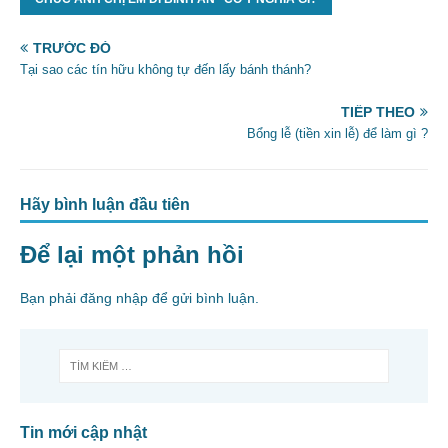
e
er
l
e
b
TRƯỚC ĐÓ
o
Tại sao các tín hữu không tự đến lấy bánh thánh?
o
TIẾP THEO
k
Bổng lễ (tiền xin lễ) để làm gì ?
Hãy bình luận đầu tiên
Để lại một phản hồi
Bạn phải
đăng nhập
để gửi bình luận.
Tin mới cập nhật