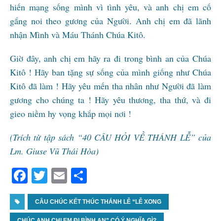
hiến mạng sống mình vì tình yêu, và anh chị em cố
gắng noi theo gương của Người. Anh chị em đã lãnh
nhận Mình và Máu Thánh Chúa Kitô.
Giờ đây, anh chị em hãy ra đi trong bình an của Chúa
Kitô ! Hãy ban tặng sự sống của mình giống như Chúa
Kitô đã làm ! Hãy yêu mến tha nhân như Người đã làm
gương cho chúng ta ! Hãy yêu thương, tha thứ, và đi
gieo niềm hy vọng khắp mọi nơi !
(Trích từ tập sách “40 CÂU HỎI VỀ THÁNH LỄ” của
Lm. Giuse Vũ Thái Hòa)
F
T
E
S
a
w
m
h
c
CÂU CHÚC KẾT THÚC THÁNH LỄ “LỄ XONG
itt
ai
ar
CHÚC ANH CHỊ EM ĐI BÌNH AN” CÓ Ý NGHĨA GÌ?