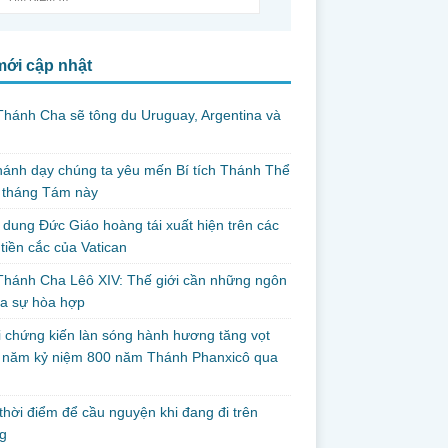
mới cập nhật
hánh Cha sẽ tông du Uruguay, Argentina và
thánh dạy chúng ta yêu mến Bí tích Thánh Thể
 tháng Tám này
dung Đức Giáo hoàng tái xuất hiện trên các
tiền cắc của Vatican
hánh Cha Lêô XIV: Thế giới cần những ngôn
ủa sự hòa hợp
i chứng kiến làn sóng hành hương tăng vọt
g năm kỷ niệm 800 năm Thánh Phanxicô qua
hời điểm để cầu nguyện khi đang đi trên
g