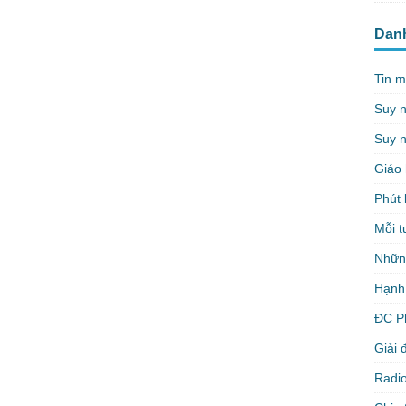
k
Dan
Tin m
Suy 
Suy n
Giáo 
Phút 
Mỗi t
Nhữn
Hạnh
ĐC P
Giải 
Radio