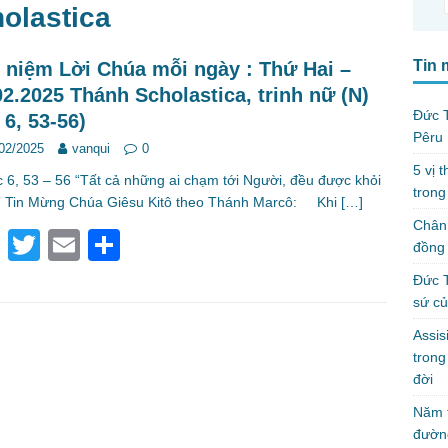
olastica
Tin 
 niệm Lời Chúa mỗi ngày : Thứ Hai –
02.2025 Thánh Scholastica, trinh nữ (N)
Đức T
 6, 53-56)
Pêru
02/2025
vanqui
0
5 vị 
 53 – 56 “Tất cả những ai chạm tới Người, đều được khỏi
trong
” Tin Mừng Chúa Giêsu Kitô theo Thánh Marcô: Khi
[…]
Chân 
F
T
E
S
đồng 
a
wi
m
h
Đức T
c
tt
ail
ar
sứ c
e
er
e
Assis
tron
b
đời
o
Năm t
o
đườn