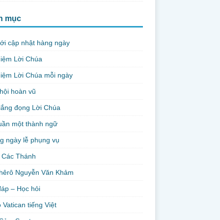
h mục
ới cập nhật hàng ngày
niệm Lời Chúa
iệm Lời Chúa mỗi ngày
hội hoàn vũ
lắng đọng Lời Chúa
uần một thành ngữ
g ngày lễ phụng vụ
 Các Thánh
hêrô Nguyễn Văn Khảm
đáp – Học hỏi
 Vatican tiếng Việt