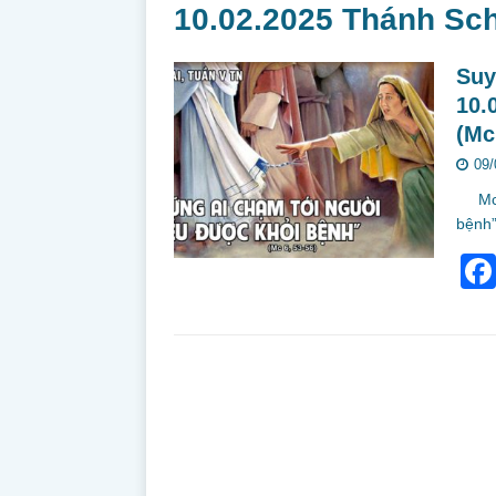
10.02.2025 Thánh Sch
Suy
10.
(Mc
09/
Mc 6,
bệnh