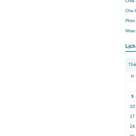
Chia 
Cha 
Phim 
Nhạc
Lịch
Thá
H
3
10
17
24